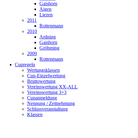
Gaishorn
Aigen
Liezen
2011
Rottenmann
2010
Ardning
Gaishorn
Gröbming
2009
Rottenmann
Cupregeln
Wertungsklassen
Cup-Einzelwertung
Bruttowertung
Vereinswertung XX-ALL
Vereinswertung 3+3
Cupanmeldung
Nennung / Zeitnehmung
Schlussveranstaltung
Klassen